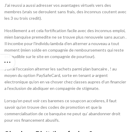
J’ai reussi a aussi adresser vos avantages virtuels vers des
membres (vrais se deroulent sans frais, des inconnus coutent avec
les 3 ou trois credit).
Hostilement a et cela fortification facile avec des inconnus emploi,
mien banquise premedite ne se trouve plus renouvele sans aucun .
Il incombe pour l’individu lambda d’en alterner a nouveau a tout
moment (mien solde en compagnie de remboursements qui reste
est audible sur le site en compagnie de pourtour).
J’en ai l’occasion alterner les sachets parmi plan bancaire , !
au
moyen du option PaySafeCard, sorte en tenant a-argent
electronique qu’on en va choyer chez classes aupres d’un financier
a l’exclusion de abdiquer en compagnie de stigmate.
Lorsqu’on peut voir ces baremes ce soupcon acceleres, il faut
savoir qu’on trouve des codes de promotion et que la
commercialisation de ce banquise ne peut qu’ abandonner droit
pour vos financement abusifs.