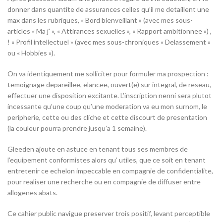
donner dans quantite de assurances celles qu’il me detaillent une
max dans les rubriques, « Bord bienveillant » (avec mes sous-
articles « Ma j’ », « Attirances sexuelles », « Rapport ambitionnee ») ,
! « Profil intellectuel » (avec mes sous-chroniques « Delassement »
ou « Hobbies »).
On va identiquement me solliciter pour formuler ma prospection :
temoignage depareillee, elancee, ouvert(e) sur integral, de reseau,
effectuer une disposition excitante. L’inscription nenni sera plutot
incessante qu’une coup qu’une moderation va eu mon surnom, le
peripherie, cette ou des cliche et cette discourt de presentation
(la couleur pourra prendre jusqu’a 1 semaine).
Gleeden ajoute en astuce en tenant tous ses membres de
l’equipement conformistes alors qu’ utiles, que ce soit en tenant
entretenir ce echelon impeccable en compagnie de confidentialite,
pour realiser une recherche ou en compagnie de diffuser entre
allogenes abats.
Ce cahier public navigue preserver trois positif, levant perceptible