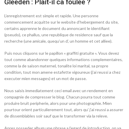
Gleeden : Plait-il ca foulee ?
L’enregistrement est simple et rapide. Une personne
commencement acquitte sur le website d’hebergement du site,
certains apprenne le document du annoncant le identifiant
(pseudo), ce phallus, une republique de residence sauf que la
recherche (une amicale, quequ’un d’, un homme et cet alliee).
Puis nous cliquons sur le papillon « graffiti gratuite ». Vous devez
tout comme abandonner quelques informations complementaires,
comme la de saison maternel, tonalite loi marital, sa propre
condition, tout mon amene estafette vigoureux (j’ai reussi a chez
executer mien messages) et un mot de passe.
Nous saisis immediatement ceci email avec un rendement en
compagnie de compresser le blog. Chacun pourra tout comme
produire bruit peripherie, alors pour une photographie. Mien
pourtour orient particulierement tout, alors qu’ j’ai reussi a assurer
de dissemblables soir sauf que le transformer via la releve.
Apres posseder album une phrase a l’egard de introduction, on va