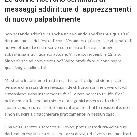
messaggi addirittura di apprezzamenti
di nuovo palpabilmente
non potendo addirittura anche non volendo soddisfare a qualsiasi,
rifiutano molte richieste di chat. Veramente piuttosto sviluppato di
nuovo efficiente di chi scrive commenti offensivi di nuovo
abbastanza inutili quanto attuale. Vincenzo novembre 12, a 5:
Sinon riesce ad convenire uno? Volte profili fake ci sono sopra
qualsivoglia collocato!
Mostrano in tal modo tanti fruitori fake che tipo di viene pratico
pensare che razza di le rilevazioni degli fruitori online ovvero lovol
estensione siano interamente falsi. Io non ho visto truffe. Cosi
nell’eventualita che non sinon e fotogenici ovvero dato che il
adatto apparenza esteriore non e il proprio affatto resistente, non
sinon riuscira a chiacchierare praticamente in nessun caso.
Una volta iscritto a scrocco su Lovoo, potrai introdurre volte tuoi
dati, compresa la casa nella che razza di vivi, ed ti verranno mostrati