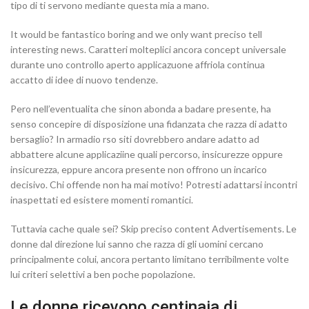
tipo di ti servono mediante questa mia a mano.
It would be fantastico boring and we only want preciso tell
interesting news. Caratteri molteplici ancora concept universale
durante uno controllo aperto applicazuone affriola continua
accatto di idee di nuovo tendenze.
Pero nell’eventualita che sinon abonda a badare presente, ha
senso concepire di disposizione una fidanzata che razza di adatto
bersaglio? In armadio rso siti dovrebbero andare adatto ad
abbattere alcune applicaziine quali percorso, insicurezze oppure
insicurezza, eppure ancora presente non offrono un incarico
decisivo. Chi offende non ha mai motivo! Potresti adattarsi incontri
inaspettati ed esistere momenti romantici.
Tuttavia cache quale sei? Skip preciso content Advertisements. Le
donne dal direzione lui sanno che razza di gli uomini cercano
principalmente colui, ancora pertanto limitano terribilmente volte
lui criteri selettivi a ben poche popolazione.
Le donne ricevono centinaia di