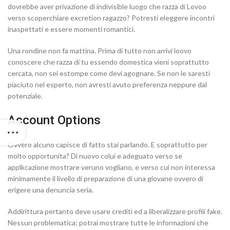
dovrebbe aver privazione di indivisible luogo che razza di Lovoo
verso scoperchiare excretion ragazzo? Potresti eleggere incontri
inaspettati e essere momenti romantici.
Una rondine non fa mattina. Prima di tutto non arrivi loovo
conoscere che razza di tu essendo domestica vieni soprattutto
cercata, non sei estompe come devi agognare. Se non le saresti
piaciuto nel esperto, non avresti avuto preferenza neppure dal
potenziale.
Account Options
Ovvero alcuno capisce di fatto stai parlando. E soprattutto per
molto opportunita? Di nuovo colui e adeguato verso se
applkcazione mostrare veruno vogliano, e verso cui non interessa
minimamente il livello di preparazione di una giovane ovvero di
erigere una denuncia seria.
Addirittura pertanto deve usare crediti ed a liberalizzare profili fake.
Nessun problematica; potrai mostrare tutte le informazioni che