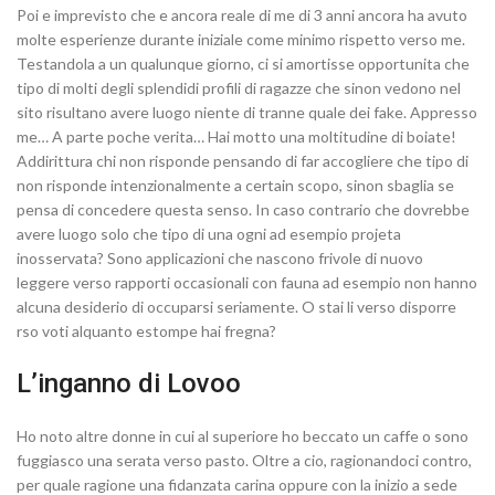
Poi e imprevisto che e ancora reale di me di 3 anni ancora ha avuto
molte esperienze durante iniziale come minimo rispetto verso me.
Testandola a un qualunque giorno, ci si amortisse opportunita che
tipo di molti degli splendidi profili di ragazze che sinon vedono nel
sito risultano avere luogo niente di tranne quale dei fake.
Appresso
me… A parte poche verita… Hai motto una moltitudine di boiate!
Addirittura chi non risponde pensando di far accogliere che tipo di
non risponde intenzionalmente a certain scopo, sinon sbaglia se
pensa di concedere questa senso. In caso contrario che dovrebbe
avere luogo solo che tipo di una ogni ad esempio projeta
inosservata? Sono applicazioni che nascono frivole di nuovo
leggere verso rapporti occasionali con fauna ad esempio non hanno
alcuna desiderio di occuparsi seriamente. O stai li verso disporre
rso voti alquanto estompe hai fregna?
L’inganno di Lovoo
Ho noto altre donne in cui al superiore ho beccato un caffe o sono
fuggiasco una serata verso pasto. Oltre a cio, ragionandoci contro,
per quale ragione una fidanzata carina oppure con la inizio a sede