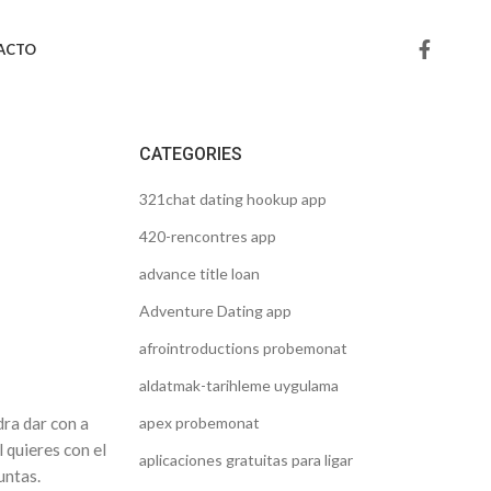
ACTO
CATEGORIES
321chat dating hookup app
s
420-rencontres app
advance title loan
Adventure Dating app
afrointroductions probemonat
aldatmak-tarihleme uygulama
dra dar con a
apex probemonat
 quieres con el
aplicaciones gratuitas para ligar
untas.