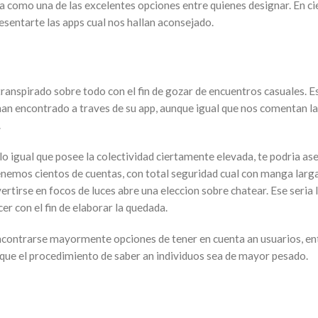
ra como una de las excelentes opciones entre quienes designar.
En ci
sentarte las apps cual nos hallan aconsejado.
ha transpirado sobre todo con el fin de gozar de encuentros casuales. 
han encontrado a traves de su app, aunque igual que nos comentan la
.
lo igual que posee la colectividad ciertamente elevada, te podria as
Tenemos cientos de cuentas, con total seguridad cual con manga lar
rtirse en focos de luces abre una eleccion sobre chatear. Ese seri­a l
 con el fin de elaborar la quedada.
s encontrarse mayormente opciones de tener en cuenta an usuarios, e
 que el procedimiento de saber an individuos sea de mayor pesado.