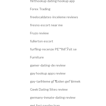
flirthookup dating hookup app
Forex Trading
freelocaldates-inceleme reviews
fresno escort near me
Fruzo review
fullerton escort
furfling-recenze PЕ™ihlГЎsit se
Furniture
gamer-dating-de review
gay hookup apps review
gay-tarihleme gГ¶zden geГ§irmek
Geek Dating Sites review
germany-inmate-dating review
get fast payday loan