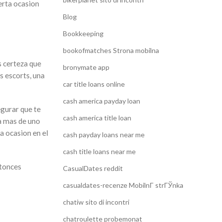
erta ocasion
Blog
Bookkeeping
bookofmatches Strona mobilna
Es certeza que
bronymate app
s escorts, una
car title loans online
cash america payday loan
egurar que te
cash america title loan
ga mas de uno
a ocasion en el
cash payday loans near me
cash title loans near me
ntonces
CasualDates reddit
casualdates-recenze MobilnГ­ strГЎnka
chatiw sito di incontri
chatroulette probemonat