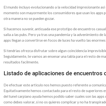
El mundo incluyo evolucionando a la velocidad impresionante asi­ 
momento son mayormente los consumidores que usan los apps par
otra manera no se pueden gozar.
Si hacemos suvenir, anticuada ese prototipo de encuentros casual
salia a las pubs. Pero ya tras una pandemia y la advenimiento de 
apps llegan a convertirse en focos de luces ha vuelto las enormes
Si tendri­as ofrezca disfrutar sobre algun coincidencia imprevisi
Seguidamente, te vamos an ensenar una tabla para el resto de ma
resultados facilmente.
Listado de aplicaciones de encuentros 
De efectuar este articulo nos hemos puesto referente a comunica
Equitativamente hemos contactado para el resto de superiores esco
del tunel carpiano ayuda hemos podido saber cuales son las apps 
como debes valorar, si no os quieres complicar y no ha transpira