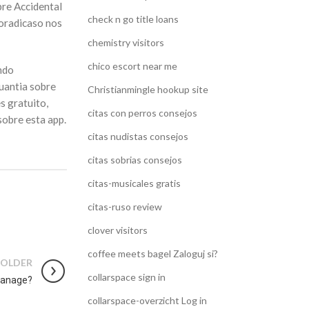
bre Accidental
check n go title loans
poradicaso nos
chemistry visitors
chico escort near me
ando
cuantia sobre
Christianmingle hookup site
s gratuito,
citas con perros consejos
sobre esta app.
citas nudistas consejos
citas sobrias consejos
citas-musicales gratis
citas-ruso review
clover visitors
coffee meets bagel Zaloguj si?
OLDER
collarspace sign in
Manage?
collarspace-overzicht Log in