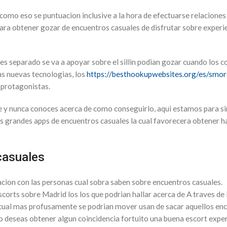
como eso se puntuacion inclusive a la hora de efectuarse relaciones 
a obtener gozar de encuentros casuales de disfrutar sobre experie
es separado se va a apoyar sobre el silli­n podian gozar cuando los
las nuevas tecnologias, los
https://besthookupwebsites.org/es/smor
 protagonistas.
ble y nunca conoces acerca de como conseguirlo, aqui estamos para si
s grandes apps de encuentros casuales la cual favorecera obtener h
casuales
cion con las personas cual sobra saben sobre encuentros casuales.
rts sobre Madrid los los que podrian hallar acerca de A traves de l
cual mas profusamente se podri­an mover usan de sacar aquellos enc
do deseas obtener algun coincidencia fortuito una buena escort exper