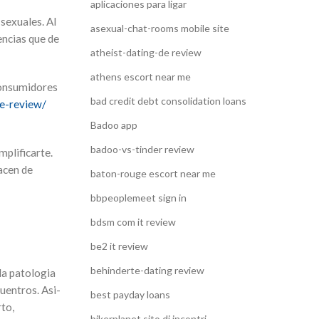
aplicaciones para ligar
sexuales. Al
asexual-chat-rooms mobile site
ncias que de
atheist-dating-de review
athens escort near me
 consumidores
bad credit debt consolidation loans
e-review/
Badoo app
badoo-vs-tinder review
mplificarte.
acen de
baton-rouge escort near me
bbpeoplemeet sign in
bdsm com it review
be2 it review
behinderte-dating review
a patologi­a
uentros. Asi­
best payday loans
to,
bikerplanet sito di incontri