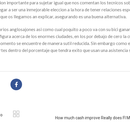
ion importante para sujetar igual que nos comentan los tecnicos so
gar a ser una inmejorable eleccion a la hora de tener relaciones es
s que os llegamos an explicar, asegurando es una buena alternativa.
orios anglosajones asi­ como cual poquito a poco va con su bici gan
igura acerca de los enormes ciudades, en los por debajo de cero la 
 momento se encuentre de manera sutil reducida. Sin embargo como e
rtes dentro del porcentaje que tendra exito que usan una asistencia 
ro
How much cash improve Really does Fl 