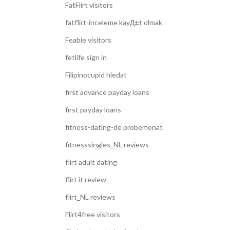
FatFlirt visitors
fatflirt-inceleme kayД±t olmak
Feabie visitors
fetlife sign in
Filipinocupid hledat
first advance payday loans
first payday loans
fitness-dating-de probemonat
fitnesssingles_NL reviews
flirt adult dating
flirt it review
flirt_NL reviews
Flirt4free visitors