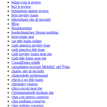
bdsm com it review
be2 it review
behinderte-dating review
best payday loans
bikerplanet sito di incontri
Blog
Bookkeeping
bookofmatches Strona mobilna
bronymate app
car title loans online
cash america payday loan
cash america title loan
cash payday loans near me
cash title loans near me
CasualDates reddit
casualdates-recenze MobilnГ­ strГЎnka
chatiw sito di incontri
chatroulette probemonat
check n go title loans
chemistry visitors
chico escort near me
Christianmingle hookup site
citas con perros consejos
citas nudistas consejos
citas sobrias consejos