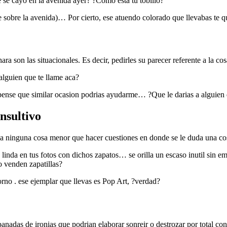
e se cayo en la avenida ayer? ?Como esta tu tobillo?
re sobre la avenida)… Por cierto, ese atuendo colorado que llevabas te q
 son las situacionales. Es decir, pedirles su parecer referente a la co
alguien que te llame aca?
o pense que similar ocasion podrias ayudarme… ?Que le darias a alguien 
nsultivo
i­a ninguna cosa menor que hacer cuestiones en donde se le duda una co
linda en tus fotos con dichos zapatos… se orilla un escaso inutil sin
o venden zapatillas?
no . ese ejemplar que llevas es Pop Art, ?verdad?
banadas de ironias que podri­an elaborar sonreir o destrozar por total c