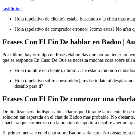
fastflirting
Hola (apelativo de cliente), estaba buscando a la chica mas gu
Hola (apelativo de comprador erroneo) ?como estas? No afan que 
Frases Con El Fin De hablar en Badoo | A
Por ultimo, hay otro tipo de frases elaboradas que podran tener un 
que se responde En Caso De Que se necesita muchas cosa sobre talante
Hola (nombre en cliente), uhmm… he estado mirando cuidadosamen
Hola (apelativo sobre consumidor), revise tu lateral desplazan
desafio para ti?
Frases Con El Fin De comenzar una charla
De finalizar, seri­a indispensable aclarar que Durante la reciente frase
solucion tan esperada en el chat de Badoo mas probable. No obstante,
chachara que comienza con la oracion de apertura o sobre apertura qu
El primer mensaje en el chat sobre Badoo seri­a caro. No obstante, se