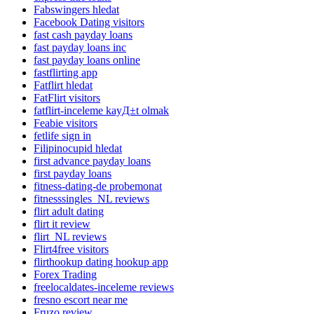
Fabswingers hledat
Facebook Dating visitors
fast cash payday loans
fast payday loans inc
fast payday loans online
fastflirting app
Fatflirt hledat
FatFlirt visitors
fatflirt-inceleme kayД±t olmak
Feabie visitors
fetlife sign in
Filipinocupid hledat
first advance payday loans
first payday loans
fitness-dating-de probemonat
fitnesssingles_NL reviews
flirt adult dating
flirt it review
flirt_NL reviews
Flirt4free visitors
flirthookup dating hookup app
Forex Trading
freelocaldates-inceleme reviews
fresno escort near me
Fruzo review