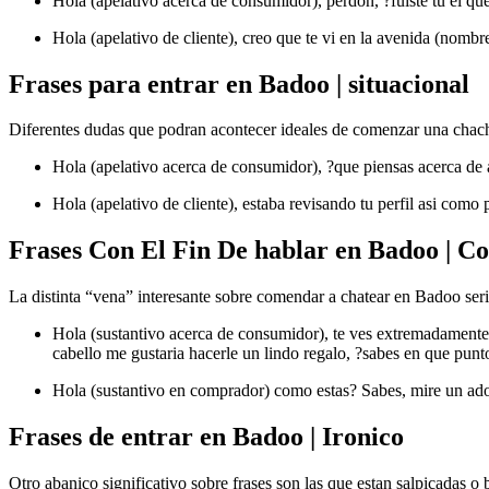
Hola (apelativo acerca de consumidor), perdon, ?fuiste tu el qu
Hola (apelativo de cliente), creo que te vi en la avenida (nomb
Frases para entrar en Badoo | situacional
Diferentes dudas que podran acontecer ideales de comenzar una chachara
Hola (apelativo acerca de consumidor), ?que piensas acerca de 
Hola (apelativo de cliente), estaba revisando tu perfil asi­ com
Frases Con El Fin De hablar en Badoo | Co
La distinta “vena” interesante sobre comendar a chatear en Badoo ser
Hola (sustantivo acerca de consumidor), te ves extremadamente 
cabello me gustaria hacerle un lindo regalo, ?sabes en que punt
Hola (sustantivo en comprador) como estas? Sabes, mire un ador
Frases de entrar en Badoo | Ironico
Otro abanico significativo sobre frases son las que estan salpicadas o 