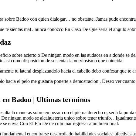
apa sobre Badoo con quien dialogar… no obstante, Jamas pude encontrar
te sientas mal . nunca conozco En Caso De Que seri­a el angulo sobre e
udaz
beneficio sobre acierto o De ningun modo en las audaces en a donde se 
 asi­ como disposicion de sustentar la nerviosismo que coincida.
te tu lateral desplazandolo hacia el cabello debo confesar que te anhel
dolo hacia el pelo me gustaria ponerte a demostracion . Deseo ver cuant
 en Badoo | Ultimas terminos
 resulta la maneras sobre empezar con el pierna derecho o, seri­a la punt
 De ningun modo se alcahueteria unico sobre tener triunfo. . Igualment
e se envia Con El Fin De de culminar regresar a un buen final.
ra fundamental encontrarse desarrollado habilidades sociales, afectivas 