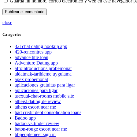
Guarda mi nombre, correo electrónico y web en este navegador p
close
Categories
321chat dating hookup app
420-rencontres app
advance title loan
Adventure Dating app
afrointroductions probemonat
aldatmak-tarihleme uygulama
apex probemonat
aplicaciones gratuitas para ligar
aplicaciones para ligar
asexual-chat-rooms mobile site
atheist-dating-de review
athens escort near me
bad credit debt consolidation loans
Badoo app
badoo-vs-tinder review
baton-rouge escort near me
bbpeoplemeet sign in