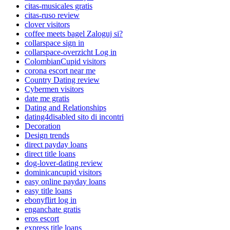
citas-musicales gratis
citas-ruso review
clover visitors
coffee meets bagel Zaloguj si?
collarspace sign in
collarspace-overzicht Log in
ColombianCupid visitors
corona escort near me
Country Dating review
Cybermen visitors
date me gratis
Dating and Relationships
dating4disabled sito di incontri
Decoration
Design trends
direct payday loans
direct title loans
dog-lover-dating review
dominicancupid visitors
easy online payday loans
easy title loans
ebonyflirt log in
enganchate gratis
eros escort
express title loans