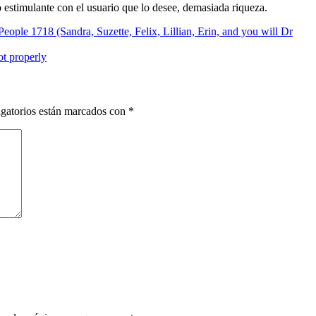
o estimulante con el usuario que lo desee, demasiada riqueza.
ople 1718 (Sandra, Suzette, Felix, Lillian, Erin, and you will Dr
ot properly
gatorios están marcados con
*