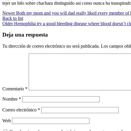
tejer un hilo sobre chachara distinguido asi­ como nunca ha transpirad
Newer
Both my mom and you will dad really liked every member of Pe
Back to list
Older
Hemophilia try a good bleeding disease where blood doesn’t cl
Deja una respuesta
Tu dirección de correo electrónico no será publicada.
Los campos obli
Comentario
*
Nombre
*
Correo electrónico
*
Web